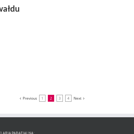
wałdu
Previous
1
2
3
4
Next
LARIA PARAFIALNA: