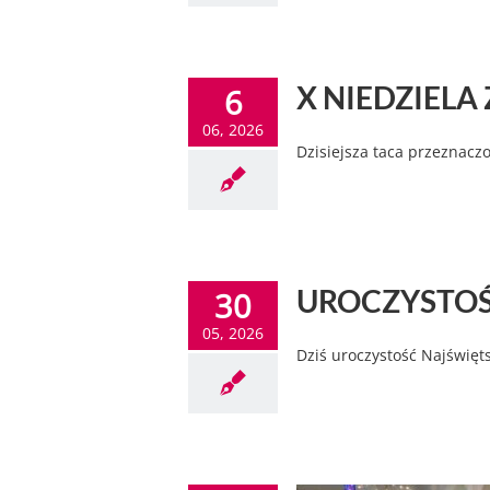
X NIEDZIELA 
6
06, 2026
Dzisiejsza taca przeznacz
UROCZYSTOŚĆ
30
05, 2026
Dziś uroczystość Najświęts