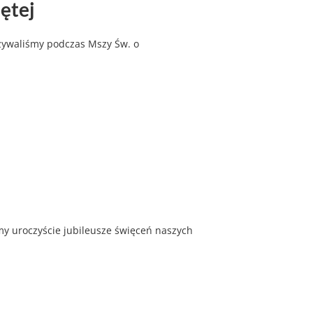
ętej
żywaliśmy podczas Mszy Św. o
śmy uroczyście jubileusze święceń naszych