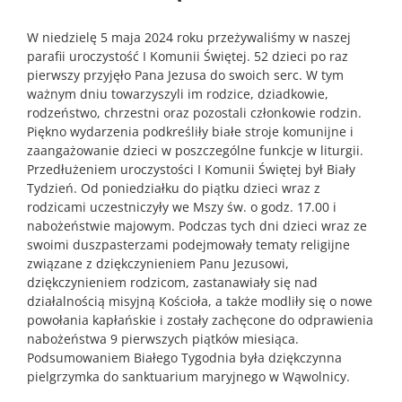
W niedzielę 5 maja 2024 roku przeżywaliśmy w naszej
parafii uroczystość I Komunii Świętej. 52 dzieci po raz
pierwszy przyjęło Pana Jezusa do swoich serc. W tym
ważnym dniu towarzyszyli im rodzice, dziadkowie,
rodzeństwo, chrzestni oraz pozostali członkowie rodzin.
Piękno wydarzenia podkreśliły białe stroje komunijne i
zaangażowanie dzieci w poszczególne funkcje w liturgii.
Przedłużeniem uroczystości I Komunii Świętej był Biały
Tydzień. Od poniedziałku do piątku dzieci wraz z
rodzicami uczestniczyły we Mszy św. o godz. 17.00 i
nabożeństwie majowym. Podczas tych dni dzieci wraz ze
swoimi duszpasterzami podejmowały tematy religijne
związane z dziękczynieniem Panu Jezusowi,
dziękczynieniem rodzicom, zastanawiały się nad
działalnością misyjną Kościoła, a także modliły się o nowe
powołania kapłańskie i zostały zachęcone do odprawienia
nabożeństwa 9 pierwszych piątków miesiąca.
Podsumowaniem Białego Tygodnia była dziękczynna
pielgrzymka do sanktuarium maryjnego w Wąwolnicy.