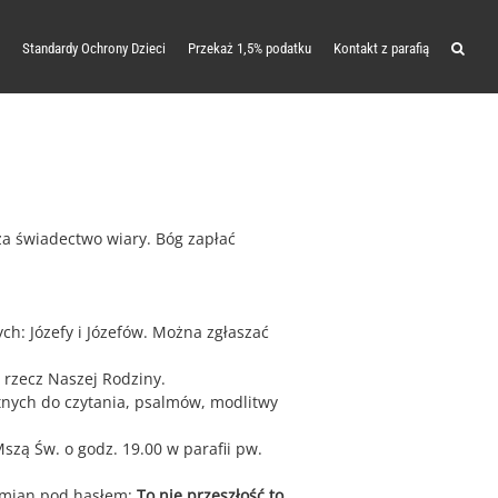
Standardy Ochrony Dzieci
Przekaż 1,5% podatku
Kontakt z parafią
za świadectwo wiary. Bóg zapłać
ch: Józefy i Józefów. Można zgłaszać
 rzecz Naszej Rodziny.
ętnych do czytania, psalmów, modlitwy
zą Św. o godz. 19.00 w parafii pw.
ełmian pod hasłem:
To nie przeszłość to