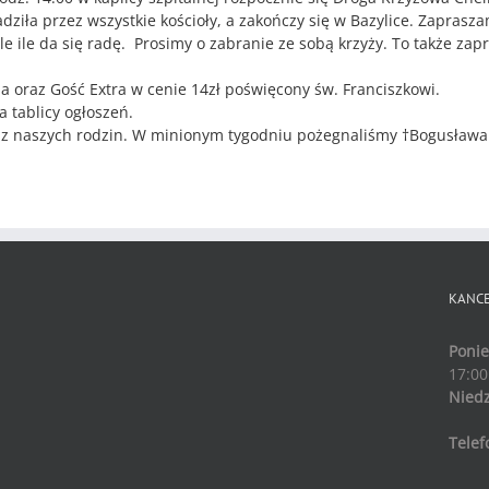
ziła przez wszystkie kościoły, a zakończy się w Bazylice. Zaprasz
yle ile da się radę. Prosimy o zabranie ze sobą krzyży. To także za
la oraz Gość Extra w cenie 14zł poświęcony św. Franciszkowi.
 tablicy ogłoszeń.
 z naszych rodzin. W minionym tygodniu pożegnaliśmy †Bogusław
KANCE
Ponie
17:00
Niedz
Telef