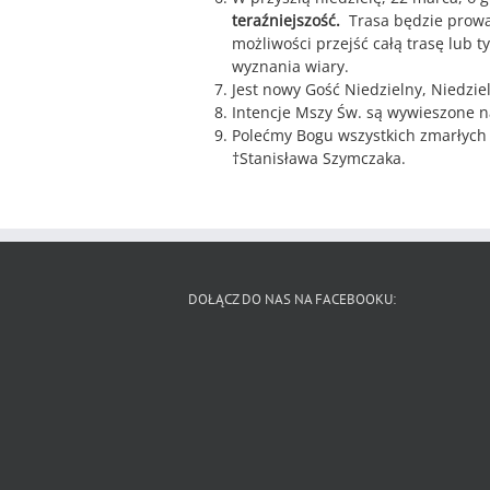
teraźniejszość.
Trasa będzie prowad
możliwości przejść całą trasę lub t
wyznania wiary.
Jest nowy Gość Niedzielny, Niedzie
Intencje Mszy Św. są wywieszone na
Polećmy Bogu wszystkich zmarłych
†Stanisława Szymczaka.
DOŁĄCZ DO NAS NA FACEBOOKU: