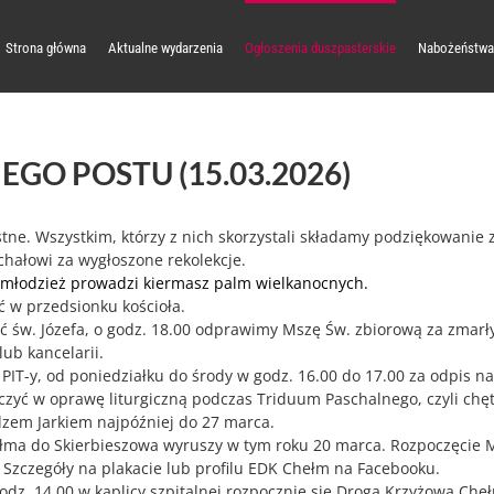
Strona główna
Aktualne wydarzenia
Ogłoszenia duszpasterskie
Nabożeństwa
EGO POSTU (15.03.2026)
tne. Wszystkim, którzy z nich skorzystali składamy podziękowanie 
chałowi za wygłoszone rekolekcje.
a młodzież prowadzi kiermasz palm wielkanocnych.
 w przedsionku kościoła.
 św. Józefa, o godz. 18.00 odprawimy Mszę Św. zbiorową za zmarły
lub kancelarii.
PIT-y, od poniedziałku do środy w godz. 16.00 do 17.00 za odpis na
łączyć w oprawę liturgiczną podczas Triduum Paschalnego, czyli ch
dzem Jarkiem najpóźniej do 27 marca.
ma do Skierbieszowa wyruszy w tym roku 20 marca. Rozpoczęcie Ms
 Szczegóły na plakacie lub profilu EDK Chełm na Facebooku.
godz. 14.00 w kaplicy szpitalnej rozpocznie się Droga Krzyżowa Ch