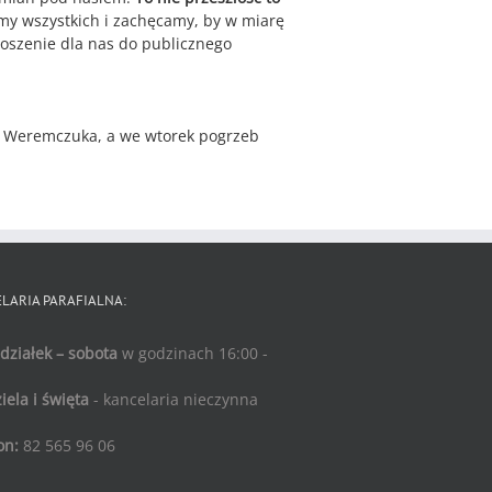
amy wszystkich i zachęcamy, by w miarę
proszenie dla nas do publicznego
a Weremczuka, a we wtorek pogrzeb
LARIA PARAFIALNA:
działek – sobota
w godzinach 16:00 -
iela i święta
- kancelaria nieczynna
on:
82 565 96 06