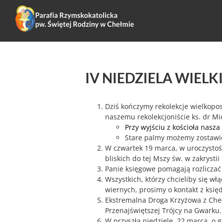
IV NIEDZIELA WIELKI
Dziś kończymy rekolekcje wielkopos
naszemu rekolekcjoniście ks. dr Mi
Przy wyjściu z kościoła nasz
Stare palmy możemy zostawić
W czwartek 19 marca, w uroczystość
bliskich do tej Mszy św. w zakrystii 
Panie księgowe pomagają rozliczać 
Wszystkich, którzy chcieliby się w
wiernych, prosimy o kontakt z księ
Ekstremalna Droga Krzyżowa z Cheł
Przenajświętszej Trójcy na Gwarku.
W przyszłą niedzielę, 22 marca, o 