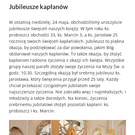
Jubileusze kapłanów
W ostatnią niedzielę, 24 maja, obchodziliśmy uroczyście
jubileusze święceń naszych księży. W tym roku ks.
proboszcz obchodzi 33, ks. Marcin 3, a ks. Jarosław 25
rocznicę swoich święceń kapłańskich. Jubileusz to piękna
okazja, by podziękować za dar powołania, jakim Bóg
obdarował naszych kapłanów. To także okazja, by złożyć
kapłanom radosne życzenia z okazji ich święta. Wszystkie
grupy naszej parafii złożyły swoje życzenia na Mszy Św. o
godz. 10.30. Szczególną okazją był srebrny jubileusz ks.
Jarosława, który święcenia przyjął przed 25 laty. Każdy
chciał przekazać czcigodnym Jubilatom swoje
najszczersze życzenia. Nie zabrakło więc i najmłodszych, i
młodzieży a także dorosłych. Na koniec, życzenia
srebrnemu Jubilatowi złożyli pozostali kapłani: ks.
proboszcz i ks. Marcin.