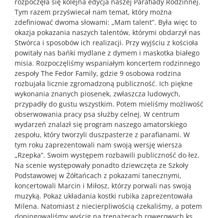
rozpoczęła się kolejna edycja naszej Parafiady Rodzinnej.
Tym razem przyświecał nam temat, który można
zdefiniować dwoma słowami: „Mam talent”. Była więc to
okazja pokazania naszych talentów, którymi obdarzył nas
Stwórca i sposobów ich realizacji. Przy wyjściu z kościoła
powitały nas bańki mydlane z dymem i maskotka białego
misia. Rozpoczęliśmy wspaniałym koncertem rodzinnego
zespoły The Fedor Family, gdzie 9 osobowa rodzina
rozbujała licznie zgromadzoną publiczność. Ich piękne
wykonania znanych piosenek, zwłaszcza ludowych,
przypadły do gustu wszystkim. Potem mieliśmy możliwość
obserwowania pracy psa służby celnej. W centrum
wydarzeń znalazł się program naszego amatorskiego
zespołu, który tworzyli duszpasterze z parafianami. W
tym roku zaprezentowali nam swoją wersję wiersza
„Rzepka”. Swoim występem rozbawili publiczność do łez.
Na scenie występowały ponadto dziewczęta ze Szkoły
Podstawowej w Żółtańcach z pokazami tanecznymi,
koncertowali Marcin i Miłosz, którzy porwali nas swoją
muzyką. Pokaz układania kostki rubika zaprezentowała
Milena. Natomiast z niecierpliwością czekaliśmy, a potem
dopingowaliśmy wyścig na trenażerach rowerowych ks.