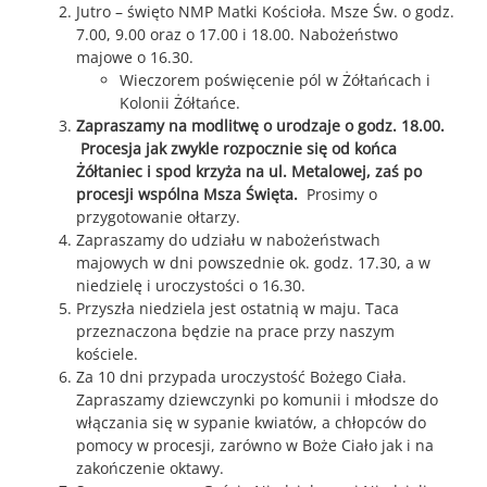
Jutro – święto NMP Matki Kościoła. Msze Św. o godz.
7.00, 9.00 oraz o 17.00 i 18.00. Nabożeństwo
majowe o 16.30.
Wieczorem poświęcenie pól w Żółtańcach i
Kolonii Żółtańce.
Zapraszamy na modlitwę o urodzaje o godz. 18.00.
Procesja jak zwykle rozpocznie się od końca
Żółtaniec i spod krzyża na
ul. Metalowej, zaś po
procesji wspólna Msza Święta.
Prosimy o
przygotowanie ołtarzy.
Zapraszamy do udziału w nabożeństwach
majowych w dni powszednie ok. godz. 17.30, a w
niedzielę i uroczystości o 16.30.
Przyszła niedziela jest ostatnią w maju. Taca
przeznaczona będzie na prace przy naszym
kościele.
Za 10 dni przypada uroczystość Bożego Ciała.
Zapraszamy dziewczynki po komunii i młodsze do
włączania się w sypanie kwiatów, a chłopców do
pomocy w procesji, zarówno w Boże Ciało jak i na
zakończenie oktawy.