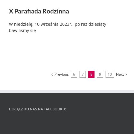
X Parafiada Rodzinna
W niedzielę, 10 września 2023r., po raz dziesiąty
bawiliśmy się
Previous
6
7
8
9
10
Next
DOŁĄCZ DO NAS NA FACEBOOKU: